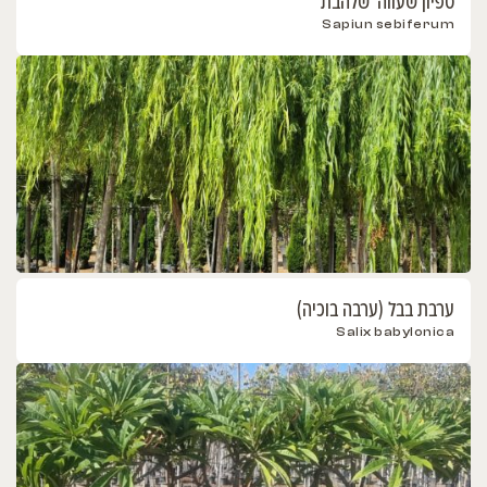
ספיון שעווה 'שלהבת'
Sapiun sebiferum
ערבת בבל (ערבה בוכיה)
Salix babylonica