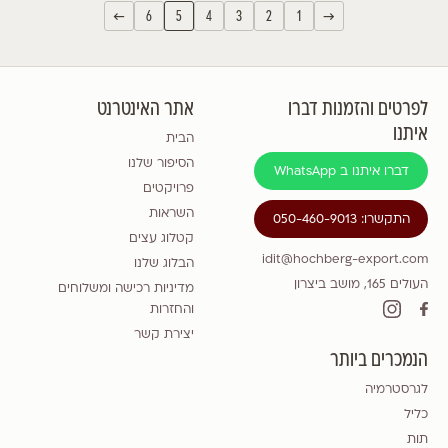
←
6
5
4
3
2
1
→
לפרטים והזמנות דברו
אתר האינטרנט
איתנו
הבית
הסיפור שלנו
דברו איתנו ב WhatsApp
פרויקטים
השראות
התקשרו: 050-460-9013
קטלוג עצים
idit@hochberg-export.com
הבלוג שלנו
העולים 165, מושב ביצרון
מדיניות רכישה ומשלוחים
והחזרות
יצירת קשר
הנמכרים ביותר
לגרסטרמיה
כליל
תות