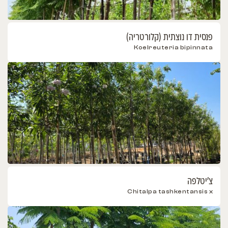
פנסית דו נוצתית (קלורטריה)
Koelreuteria bipinnata
צ’יטלפה
Chitalpa tashkentansis x