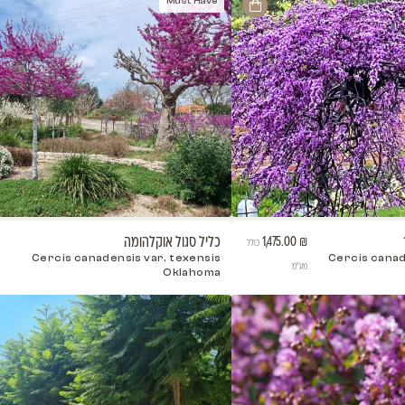
כליל 'אבונדל'
כליל אד
 Merlo
'Cercis 'Avondal
Must Have