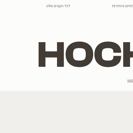
סיגלון מימוזה חד עלים
Jacaranda mimosifolia
הנמכרים ביותר
מתלבטים מה יש
רוצים לשמוע ע
לגרסטרמיה
הצטרפו לרשימת הדי
כליל