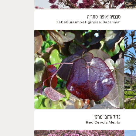
'איפה' סתריה