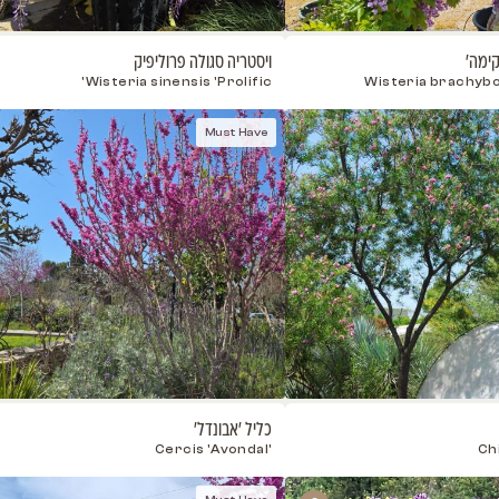
ויסטריה סגולה פרוליפיק
טבבויה 
'Tabebuia impetiginosa 'Satariya
Wisteria sinensis 'Prolific'
Must Have