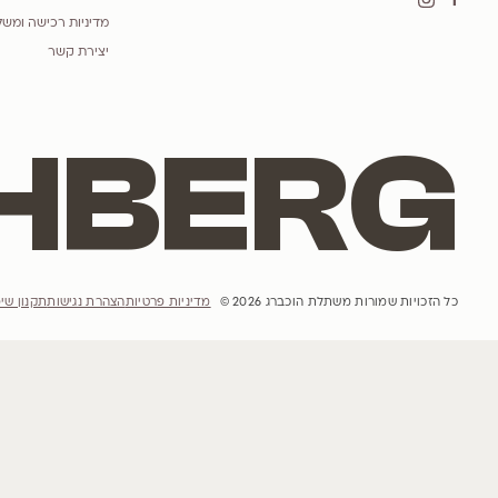
לגרסטרמיה הודית 'קורדון בלו'
Lagerstroemia indica cordon blue
אתר האינטרנט
הבית
הסיפור שלנו