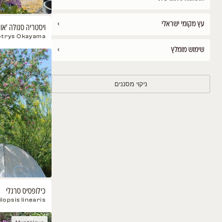
›
›
›
›
ויסטריה סגולה 'אוקימה'
Wisteria brachybotrys Okayama
›