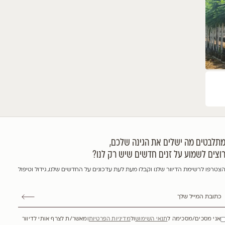
יה הודית 'לוונדר לאייס' זן פטנט
Lagerstroemia indica "lavander