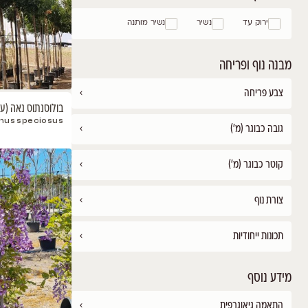
שלנו
›
בולוסנתוס נאה (עץ הויסטריה)
Bolusanthus speciosus
›
›