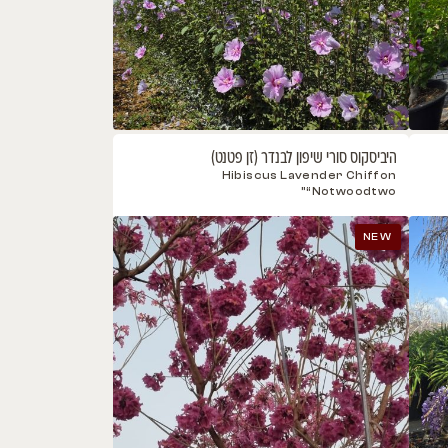
 סורי שיפון לבנדר (זן פטנט)
Hibiscus Lavender C
“Notwo