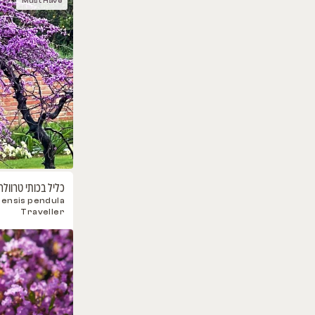
כילופסיס סרגלי
Chilopsis linearis
Must Have