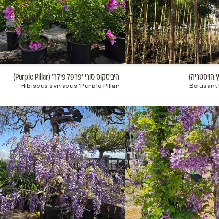
היביסקוס סורי 'פרפל פילר' (Purple Pillar)
היביסקוס
hiffon
Hibiscus syriacus 'Purple Pillar'
odtwo”
NEW