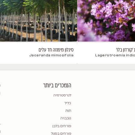
כליל סגול אוקלהומה
לגרסטרמ
 lace"
Cercis canadensis var. texensis
Oklahoma