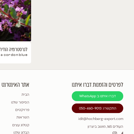
כליל בכותי טרוולר
1,475.00
₪
כולל
Cercis canadensis pendula
מע"מ
Traveller