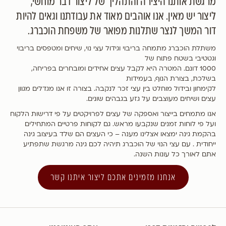
מרגשת אותנו היצירה והתהליך של ליצור דבר מוחשי,
ליצור יש מאין. אנו אוהבים מאוד את עבודתנו וגאים להיות
דור המשך לנצר שתלנות מפואר של משפחת הוכברג.
משתלת הוכברג מתמחה בריבוי וגידול עצי נוי, שיחים ומטפסים בריבוי
וגטטיבי בשטח פתוח של
1000 דונם. המטרה היא לקבל עצים אחידים ומובחרים בפריחה,
בשלכת, בצורת הנוף, בעמידות
לקימחון ובידול מוחלט בין עצי זכר לנקבה. בצורה זו אנו מגדלים מגוון
עצים ושיחים מעוצבים על גזע בגבהים שונים.
אנו מתמחים בייצור ואספקה של עצים לפרויקטים על פי דרישות הלקוח
ועל פי לוחות זמנים שנקבעו מראש. גם לקוחות פרטיים המתחילים
בהקמת גינה ימצאו אצלינו מענה – כי העצים הם שלד בעיצוב גינה
ייחודית . עם עצי הנוי של הוכברג תיהיה לכם גינה מרגשת שתפתיע
אתם לאורך כל עונות השנה.
אנחנו מזמינים אתכם ליצור איתנו קשר