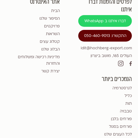
לפרטים והזמנות דברו
אתר האינטרנט
איתנו
הבית
הסיפור שלנו
דברו איתנו ב WhatsApp
פרויקטים
השראות
התקשרו: 050-460-9013
קטלוג עצים
idit@hochberg-export.com
הבלוג שלנו
העולים 165, מושב ביצרון
מדיניות רכישה ומשלוחים
והחזרות
יצירת קשר
הנמכרים ביותר
לגרסטרמיה
כליל
תות
טבבויה
פורחים בלבן
פורחים בסגול
לכל העצים שלנו