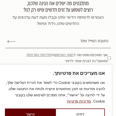
מתלבטים מה ישלים את הגינה שלכם,
רוצים לשמוע על זנים חדשים שיש רק לנו?
הצטרפו לרשימת הדיוור שלנו וקבלו מעת לעת עדכונים על
החדשים שלנו, גידול וטיפול
אני מסכים/מסכימה ל
ול
תנאי השימוש
מדיניות הפרטיות
ומאשר/ת לצרף אותי לדיוור
אנו מעריכים את פרטיותך.
HOCHBERG
אנו משתמשים בקובצי Cookie כדי לשפר את חוויית הגלישה שלך,
להציג מודעות או תוכן מותאמים אישית ולנתח את התנועה שלנו.
כל הזכויות שמורות משתלת הוכברג
2026
©
על ידי לחיצה על "אישור", אתה מסכים לשימוש שלנו בקובצי
מדיניות פרטיות
הצהרת נגישות
תקנון שימוש
Cookie.
מדיניות פרטיות
UX/UI & DEV BY SENTRYSITE
דחיה
אישור