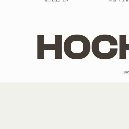
הנמכרים ביותר
מתלבטים מה יש
רוצים לשמוע ע
לגרסטרמיה
הצטרפו לרשימת הדי
כליל
תות
טבבויה
פורחים בלבן
אני מסכים/מסכי
פורחים בסגול
לכל העצים שלנו