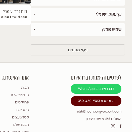
›
›
›
תות זכר 'עומרי'
›
Morus alba fruitless
›