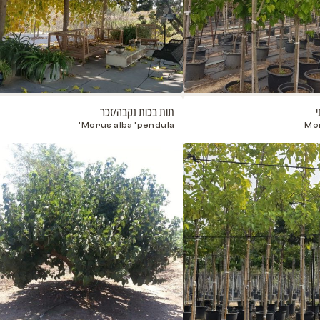
תות בכות נקבה/זכר
תות דול
yamae'
Morus alba 'pendula'