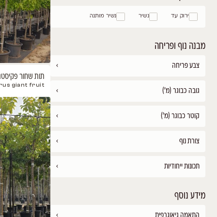
שלנו
›
תות שחור פקיסטני
Morus giant fruit
›
›