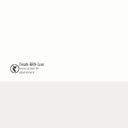
לים את הגינה שלכם,
ל זנים חדשים שיש רק לנו?
וור שלנו וקבלו מעת לעת עדכונים על החדשים שלנו, גידול וטיפול
מה ל
תנאי השימוש
ול
מדיניות הפרטיות
ומאשר/ת לצרף אותי לדיוור