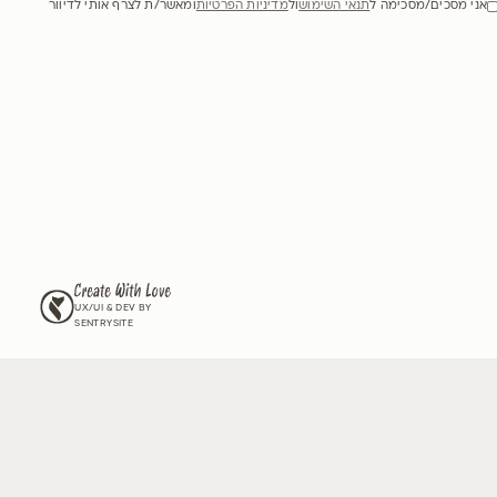
לים את הגינה שלכם,
ל זנים חדשים שיש רק לנו?
וור שלנו וקבלו מעת לעת עדכונים על החדשים שלנו, גידול וטיפול
מה ל
תנאי השימוש
ול
מדיניות הפרטיות
ומאשר/ת לצרף אותי לדיוור