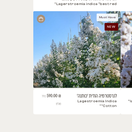
ה הודית 'בורגונדי כותן'
lagerstroemia indica "burgundy c