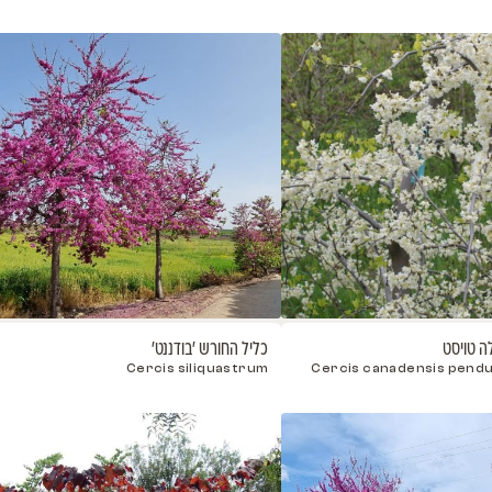
כליל אדום 'מרלו'
כליל בכ
endula
Red Cercis Merlo
veller
t Have