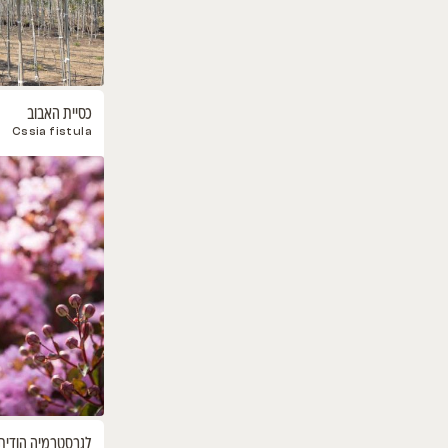
כליל סגול אוקלהומה
Cercis canadensis var. texensis
Oklahoma