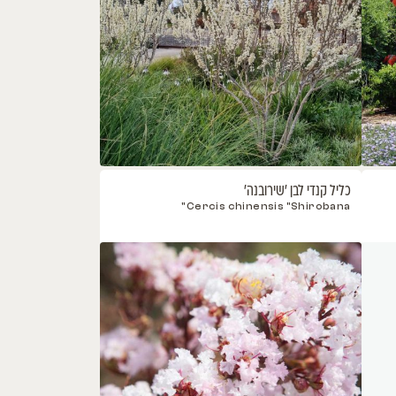
 טקסס וייט
Cercis canadensis var. texensis
Mus