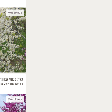
כליל White Pom Pom, זן פטנט
Cercis canadensis ‘White Pom Poms’
Must Have