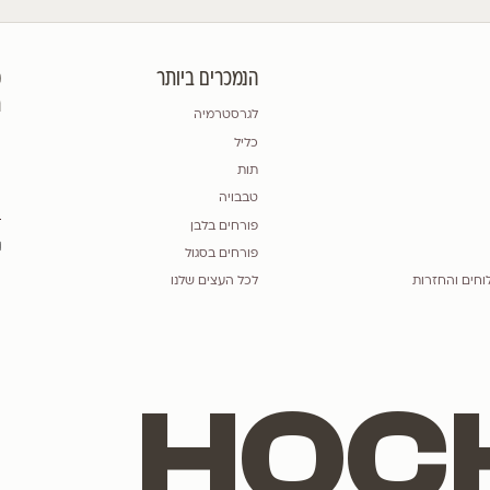
לגרסטרמיה הודית 'סופר דינמיט', זן פטנט
לגרסטרמ
t red"
Lagerstroemia indica dynamite
t Have
NEW