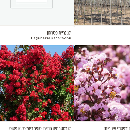
כליל קנדי 'פורסט פנזי'
כליל קנד
obana"
Cercis canadensis 'Forest Pansy'