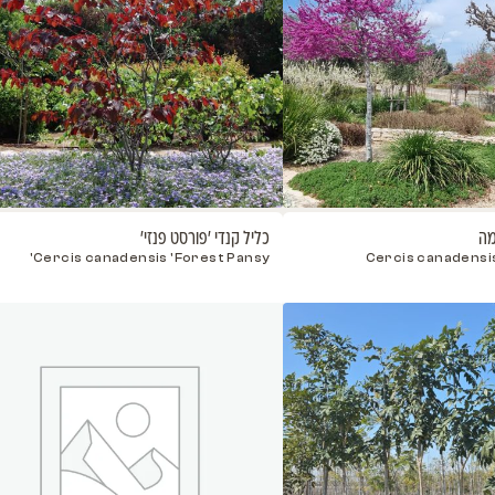
כליל החורש 'בודננט'
כליל לבן
 Texas
Cercis siliquastrum
White
t Have