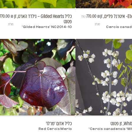
כליל Gilded Hearts – גילדד הארט, זן
כליל Pink Pom Pom, זן פטנט
770.00
₪
כולל
פטנט
 Poms’
מע"מ
Gilded Hearts' NC2014-10'
t Have