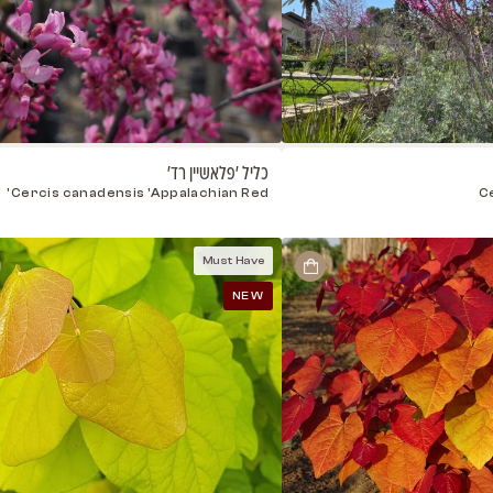
כליל 'פלאשיין רד'
כליל Carolina Sweetheart
Cercis
Cercis canadensis 'Appalachian Red'
NCCC1'
t Have
Must Have
NEW
NEW