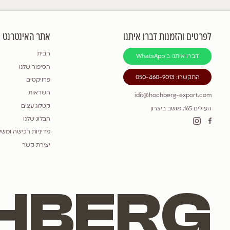
לגרסטרמיה הודית 'רפסודי אינ פינק'
Lagerstroemia indica "rhapsody in pink"