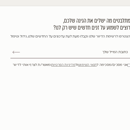
יה הודית 'בסט רד', זן פטנט
Lagerstroemia indica "bes
Mus