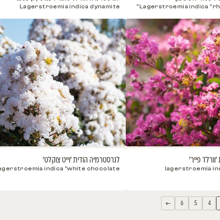
לגונריית פטרסון
לגרסטרמי
otton"
Lagunaria patersonii