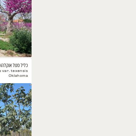
כליל בכותי לבן ונילה טויסט
Cercis canadensis pendula vanilia twist
Must Have