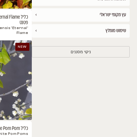
›
›
›
›
כליל Eternal Flame- איטרנל פליים, זן
770.00
₪
כולל
פטנט
מע"מ
'Cercis canadensis 'Eternal
›
Flame
NEW