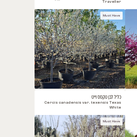
ותי טרוולר
1,475.00
₪
כולל
Cercis canadensis p
מע"מ
Tra
Mus