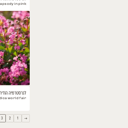
כסיית האבוב
Cssia fistula