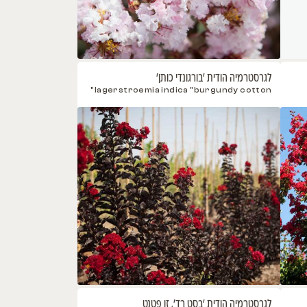
י לבן 'שירובנה'
Cercis chinensis "Shir