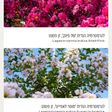
לגרסטרמיה הודית 'של פינק', זן פטנט
Lagestroemia Indica Shell Pink
לגרסטרמיה הודית ‘סופר לאפייט’, זן פטנט
Lagerstroemia indica Super la fayette