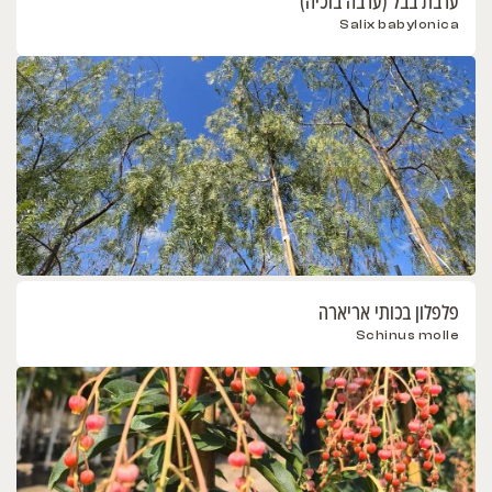
ערבת בבל (ערבה בוכיה)
Salix babylonica
פלפלון בכותי אריארה
Schinus molle