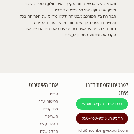
ונשתלה לאורכו של רחוב מקלף בעיר חולון, במטרה ליצור
מופע אחיד ועוצמתי של פריחה אביבית.
הבחירה בזן המורכב מבטיחה תזמון מדויק של הפריחה בכל
העצים בו-זמנית, כך שהרחוב נצבע במרבד פריחה
ורוד-סגלגל מרהיב אשר מדגיש את האחידות הנופית ואת
הקו האסתטי של התכנון העירוני.
לפרטים והזמנות דברו
אתר האינטרנט
איתנו
הבית
הסיפור שלנו
דברו איתנו ב WhatsApp
פרויקטים
השראות
התקשרו: 050-460-9013
קטלוג עצים
idit@hochberg-export.com
הבלוג שלנו