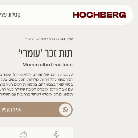
קטלוג עצים
רכישה אונליין
פרוי
כללי
/ תות זכר 'עומרי'
כר 'עומרי'
Morus alba fr
 זכר של תות לבן (ללא פירות). עמיד בתנאים קשים של קור וחום ומתאים לכל
ל גיריות ומלוחות. חסכן במים. בעל עלווה ירוקה בהירה ומבריקה ושלכת
 בצבעי זהב. במקומות חמים העץ נמצא בשלכת לזמן קצר. מעוצב במשתל
רכזי מובהק, לטובת שתילה כעץ רחוב. מתאים לשדרות רחבות, ופארקים. 
לכן מומלץ לשתול ברחובות עם תשתית מתאימה.
אני מתעניין במוצר הזה