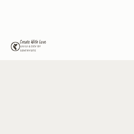
לים את הגינה שלכם,
ל זנים חדשים שיש רק לנו?
וור שלנו וקבלו מעת לעת עדכונים על החדשים שלנו, גידול וטיפול
מה ל
תנאי השימוש
ול
מדיניות הפרטיות
ומאשר/ת לצרף אותי לדיוור