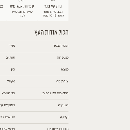
 בוגר
עמידות אקלימית
צבע ועונת פריחה
שימושים
עמיד לחום, עמיד
אביב
חורשה, רחוב\
לקור
שדרה
דות העץ
נשיר
תותיים
סין