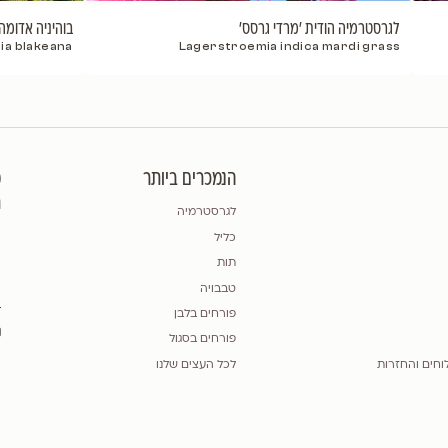
רסס'
בוהיניה אדומה 'בלאקיאנה'
Bauhinia blakeana
Lagerstroemia