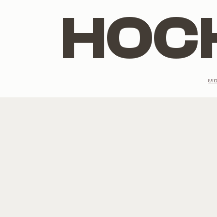
הנמכרים ביותר
מתלבטים מה יש
רוצים לשמוע ע
לגרסטרמיה
הצטרפו לרשימת הדי
כליל
תות
טבבויה
פורחים בלבן
אני מסכים/מסכי
פורחים בסגול
לכל העצים שלנו