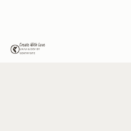
לים את הגינה שלכם,
ל זנים חדשים שיש רק לנו?
וור שלנו וקבלו מעת לעת עדכונים על החדשים שלנו, גידול וטיפול
מה ל
תנאי השימוש
ול
מדיניות הפרטיות
ומאשר/ת לצרף אותי לדיוור