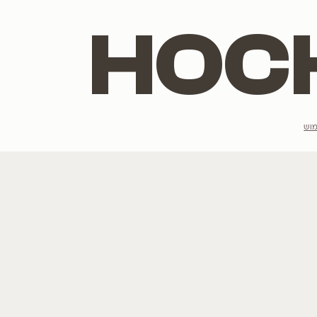
הנמכרים ביותר
מתלבטים מה יש
רוצים לשמוע ע
לגרסטרמיה
הצטרפו לרשימת הדי
כליל
תות
טבבויה
פורחים בלבן
אני מסכים/מסכי
פורחים בסגול
לכל העצים שלנו