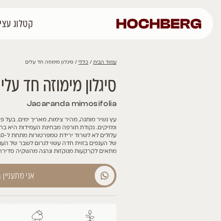
קטלוג עצים
רכישה אונליין
פרוי
כללי
/ סיגלון מימוזה חד עלים
ן מימוזה חד עלים
Jacaranda mimo
נה, מהיר צימוח, מאריך ימים. בעל פריחה סגולה מרהיבה. עמיד לחום, יוב
קודת תורפה מבחינת העמידות היא בהתמודדות עם מופעי קרה. פרטים צעי
עלולים לא לשרוד ירידת טמפרטורות מתחת ל-0, אך הבוגרים עמידים יותר. קצ
זוית חדה עשוי לגרום לשבר של הענפים ברוחות, לכן חשוב לשים דגש על ע
עות מנוקזות ונהנה מהשקיה סדירה. מיועד לשתילה ברחוב, שדרה וכעץ צ
אני מתעניין במוצר הזה