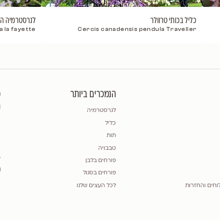
לגרסטרמיה הודית 'לאפייט'
troemia indica la fayette
Cercis canadens