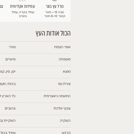
 בוגר
עמידות אקלימית
צבע ועונת פריחה
שימושים
עמיד בקרה, עמיד
באביב
מוקד, קבוצה,
בשרב
המוקדם-מרץ
רחוב\ שדרה
דות העץ
נשיר
מישיים
יפן, סין, קוריאה