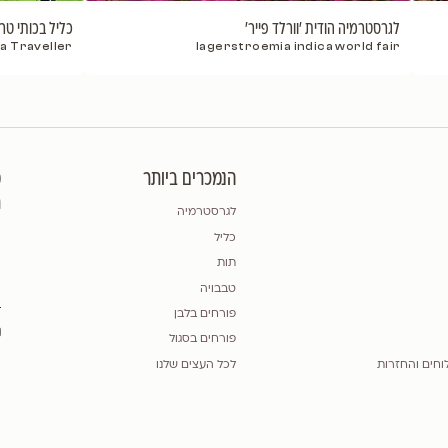
Must Have
ייר'
כליל בכותי טרוולר
densis pendula Traveller
lagerstroem