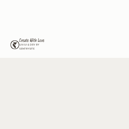
לים את הגינה שלכם,
ל זנים חדשים שיש רק לנו?
וור שלנו וקבלו מעת לעת עדכונים על החדשים שלנו, גידול וטיפול
מה ל
תנאי השימוש
ול
מדיניות הפרטיות
ומאשר/ת לצרף אותי לדיוור