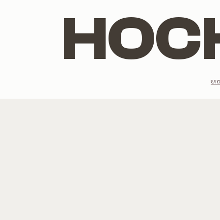
הנמכרים ביותר
מתלבטים מה יש
רוצים לשמוע ע
לגרסטרמיה
הצטרפו לרשימת הדי
כליל
תות
טבבויה
פורחים בלבן
אני מסכים/מסכי
פורחים בסגול
לכל העצים שלנו