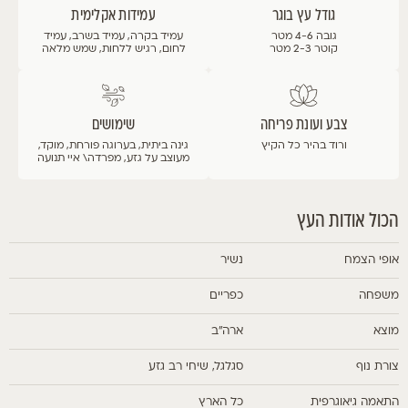
גודל עץ בוגר
עמידות אקלימית
גובה 4-6 מטר
עמיד בקרה, עמיד בשרב, עמיד
קוטר 2-3 מטר
לחום, רגיש ללחות, שמש מלאה
צבע ועונת פריחה
שימושים
ורוד בהיר
כל הקיץ
גינה ביתית, בערוגה פורחת, מוקד,
מעוצב על גזע, מפרדה\ איי תנועה
הכול אודות העץ
אופי הצמח
נשיר
משפחה
כפריים
מוצא
ארה"ב
צורת נוף
סגלגל, שיחי רב גזע
התאמה גיאוגרפית
כל הארץ