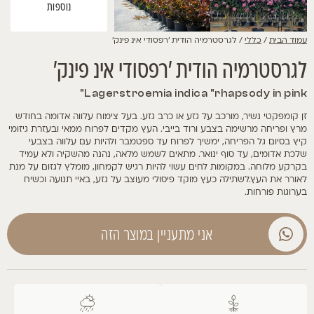
נוספות
עמוד הבית
/
כללי
/ לגרסטרמיה הודית 'רפסודי אינ פינק'
לגרסטרמיה הודית 'רפסודי אינ פינק'
Lagerstroemia indica "rhapsody in pink"
זן קומפקטי נשיר, מורכב על גזע או כרב גזע. בעל צימוח עלווה אדומה בחודש
מרץ ופריחה מרשימה בצבע ורוד בייבי. העץ מקדים לפרוח ממאי ובעזרת גיזומי
קיץ בסיום גל הפריחה, ימשיך לפרוח עד ספטמבר ולהיות עם עלווה בצבעי
שלכת אדומים, עד סוף ינואר. מתאים לשמש מלאה, נהנה מהשקיה ולא עמיד
בקרקע מלוחה. במקומות לחים עשוי להיות רגיש לקמחון, מומלץ לגזום על מנת
לאורר את העץ.לשתילה כעץ מוקד פיסולי מעוצב על גזע, באיי תנועה וכשיח
בערוגות פורחות.
אני מתעניין במוצר הזה