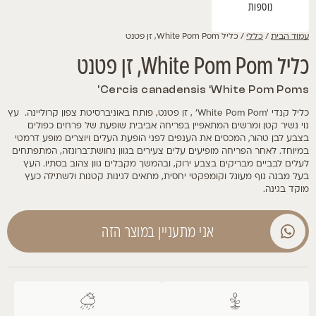
נוספות
עמוד הבית
/
כללי
/ כליל White Pom Pom, זן פטנט
כליל White Pom Pom, זן פטנט
Cercis canadensis ‘White Pom Poms’
כליל קנדי ‘White Pom Pom’ , זן פטנט, פותח באוניברסיטת צפון קרוליינה. עץ
נוי נשיר קטן ומרשים המתאפיין בפריחה אביבית שופעת של פרחים כפולים
בצבע לבן טהור, המכסים את הענפים לפני הופעת העלים ויוצרים מופע דרמטי
במיוחד. לאחר הפריחה מופיעים עלים צעירים בגוון נחושת־ברונזה, המתפתחים
לעלים לבביים מבריקים בצבע ירוק, ובהמשך מקבלים גוון צהוב בסתיו. העץ
בעל מבנה נוף מעוגל וקומפקטי יחסית, מתאים לגינות קטנות ולשתילה כעץ
מוקד בגינה.
אני מתעניין במוצר הזה