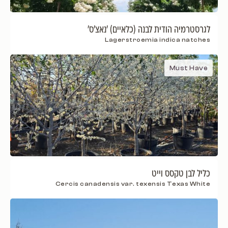
לגרסטרמיה הודית לבנה (כלאיים) 'נאצ'ס'
Lagerstroemia indica natches
Must Have
כליל לבן טקסס וייט
Cercis canadensis var. texensis Texas White