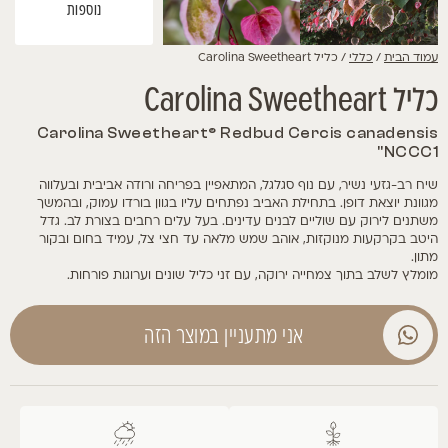
נוספות
עמוד הבית
/
כללי
/ כליל Carolina Sweetheart
כליל Carolina Sweetheart
Carolina Sweetheart® Redbud Cercis canadensis
'NCCC1'
שיח רב-גזעי נשיר, עם נוף סגלגל, המתאפיין בפריחה ורודה אביבית ובעלווה
מגוונת יוצאת דופן. בתחילת האביב נפתחים עליו בגוון בורדו עמוק, ובהמשך
משתנים לירוק עם שוליים לבנים עדינים. בעל עלים רחבים בצורת לב. גדל
היטב בקרקעות מנוקזות, אוהב שמש מלאה עד חצי צל, עמיד בחום ובקור
מתון.
מומלץ לשלב בתוך צמחייה ירוקה, עם זני כליל שונים וערוגות פורחות.
אני מתעניין במוצר הזה