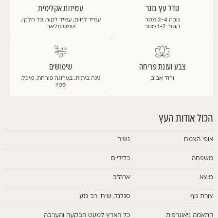
גודל עץ בוגר
עמידות אקלימית
גובה 2-4 מטר
עמיד לחום, עמיד לקור, צל חלקי,
קוטר 1-2 מטר
שמש מלאה
צבע ועונת פריחה
שימושים
ורוד
אביב
גינה ביתית, בערוגה פורחת, מיכל,
פטיו
הכול אודות העץ
אופי הצמח
נשיר
משפחה
כליליים
מוצא
ארה"ב
צורת נוף
סגלגל, שיחי רב גזע
התאמה גיאוגרפית
כל הארץ למעט הבקעה והערבה