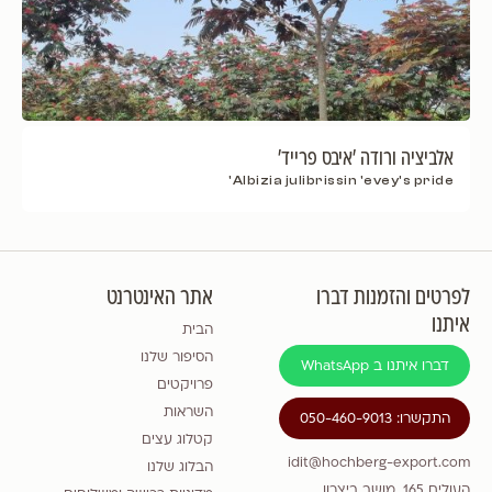
אלביציה ורודה 'איבס פרייד'
Albizia julibrissin 'evey's pride'
לפרטים והזמנות דברו
אתר האינטרנט
איתנו
הבית
הסיפור שלנו
דברו איתנו ב WhatsApp
פרויקטים
השראות
התקשרו: 050-460-9013
קטלוג עצים
idit@hochberg-export.com
הבלוג שלנו
העולים 165, מושב ביצרון