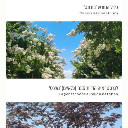
כליל החורש 'בודננט'
Cercis siliquastrum
לגרסטרמיה הודית לבנה (כלאיים) 'נאצ'ס'
Lagerstroemia indica natches