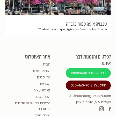
טבבויה איפה סנטה ברברה
Tabebuia impetiginosa 'santa barbara'
לפרטים והזמנות דברו
אתר האינטרנט
איתנו
הבית
הסיפור שלנו
דברו איתנו ב WhatsApp
פרויקטים
השראות
התקשרו: 050-460-9013
קטלוג עצים
idit@hochberg-export.com
הבלוג שלנו
העולים 165, מושב ביצרון
מדיניות רכישה ומשלוחים
והחזרות
יצירת קשר