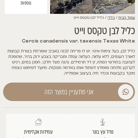
נוספות
עמוד הבית
/
כללי
/ כליל לבן טקסס וייט
כליל לבן טקסס וייט
Cercis canadensis var. texensis Texas White
כליל לבן, בעל צימוח איטי. יש לו פריחה לבנה באביב שפורחת בצורת קבוצות
לאורך הענפים, ללא עלווה. העלווה עגולה ומבריקה בצבע ירוק בהיר, שהופכת
לצהובה בחודשי הסתיו, זן דל תרמילים. נהנה מצל חלקי, חסכן במים, רגיש
לקרקע מלוחה ומומלץ לשתול אותו באדמה מנוקזת. מיועד לשימוש כצמח
מוקד בקבוצות וכגדר חיה בעיצוב אספלייה.
אני מתעניין במוצר הזה
גודל עץ בוגר
עמידות אקלימית