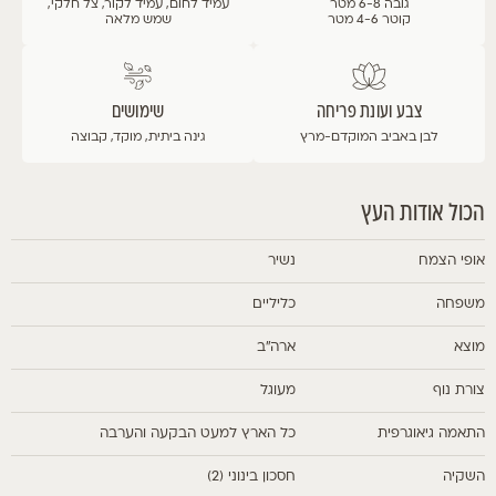
גובה 6-8 מטר
עמיד לחום, עמיד לקור, צל חלקי,
קוטר 4-6 מטר
שמש מלאה
צבע ועונת פריחה
שימושים
לבן
באביב המוקדם-מרץ
גינה ביתית, מוקד, קבוצה
הכול אודות העץ
אופי הצמח
נשיר
משפחה
כליליים
מוצא
ארה"ב
צורת נוף
מעוגל
התאמה גיאוגרפית
כל הארץ למעט הבקעה והערבה
השקיה
חסכון בינוני (2)