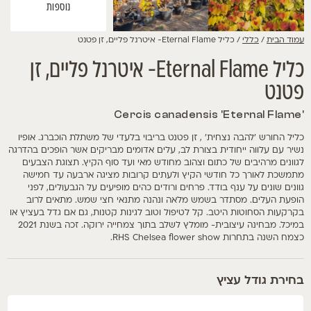
נוספות
עמוד הבית
/
כללי
/ כליל Eternal Flame- איטרנל פליים, זן פטנט
כליל Eternal Flame- איטרנל פליים, זן
פטנט
'Cercis canadensis 'Eternal Flame
כליל החורש 'להבה נצחית' , זן פטנט בריבוי בלעדי של משתלת הוכברג. אופיו
נשיר עם עלווה ייחודית בצורת לב, עלים אדומים מבריקים אשר הופכים בהדרגה
לגוונים מרהיבים של כתום וצהוב מחודש מאי ועד סוף הקיץ. תצוגת הצבעים
מתמשכת לאורך כל חודשי הקיץ ולעתים קרובות מציגה ארבעה עד חמישה
גוונים שונים על ענף בודד. פרחים ורודים כהים מופיעים על הגבעולים, לפני
הופעת העלים. מסתדר בשמש מלאה ונהנה מתנאי חצי שמש. מתאים לרוב
בקרקעות הסחוטות היטב. קל לטיפול וטוב לגינות קטנות, גם אם גדל בעציץ או
במיכל. מבחינה עיצובית- מומלץ לשלב בתוך צמחייה ירוקה. זכה בשנת 2021
כצמח השנה בתחרות RHS Chelsea flower show.
גודל עציץ