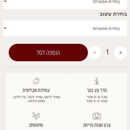
עיצוב
הוספה לסל
כמות
של
כליל
Eternal
Flame-
איטרנל
פליים,
גודל עץ בוגר
עמידות אקלימית
זן
פטנט
גובה 2-4 מטר
עמיד לחום, עמיד לקור, צל חלקי,
קוטר 2-3 מטר
שמש מלאה
צבע ועונת פריחה
שימושים