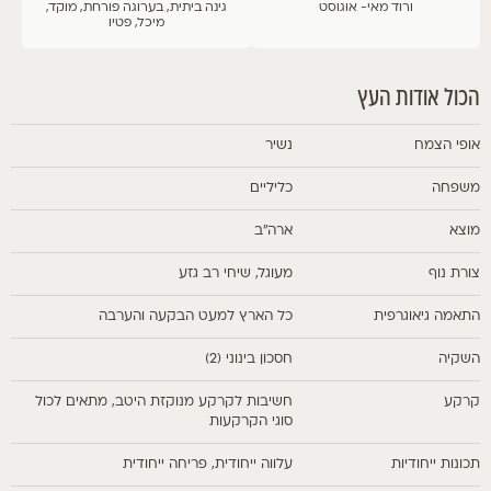
ורוד
מאי- אוגוסט
גינה ביתית, בערוגה פורחת, מוקד,
מיכל, פטיו
הכול אודות העץ
אופי הצמח
נשיר
משפחה
כליליים
מוצא
ארה"ב
צורת נוף
מעוגל, שיחי רב גזע
התאמה גיאוגרפית
כל הארץ למעט הבקעה והערבה
השקיה
חסכון בינוני (2)
קרקע
חשיבות לקרקע מנוקזת היטב, מתאים לכול
סוגי הקרקעות
תכונות ייחודיות
עלווה ייחודית, פריחה ייחודית