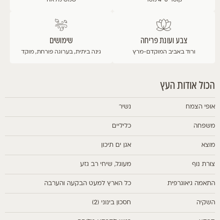
קוטר 4-6 מטר
שמש מלאה
צבע ועונת פריחה
שימושים
ורוד
באביב המוקדם-מרץ
גינה ביתית, בערוגה פורחת, מוקד
הכול אודות העץ
אופי הצמח
נשיר
משפחה
כליליים
מוצא
אגן ים תיכון
צורת נוף
מעוגל, שיחי רב גזע
התאמה גיאוגרפית
כל הארץ למעט הבקעה והערבה
השקיה
חסכון בינוני (2)