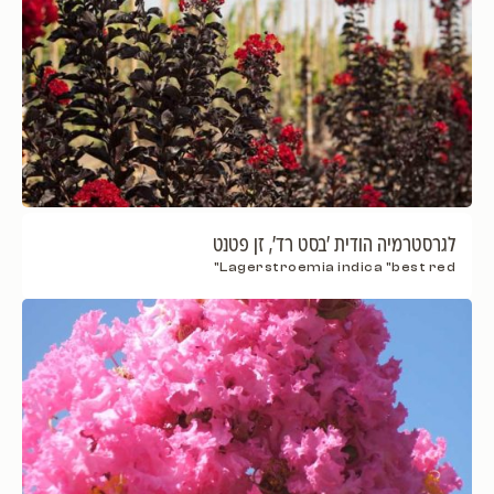
לגרסטרמיה הודית 'בסט רד', זן פטנט
Lagerstroemia indica "best red"