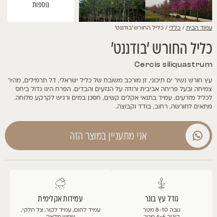
נוספות
עמוד הבית
/
כללי
/ כליל החורש 'בודננט'
כליל החורש 'בודננט'
Cercis siliquastrum
עץ חורש נשיר ים תיכוני, זן מורכב משובח של כליל ישראלי, דל תרמילים, מהיר
צמיחה ובעל פריחה אביבית ורודה על הגזעים והבדים. הפרח הינו גדול ביחס
לכליל מזרעים. עמיד בתנאי אקלים קשים, חסכן במים ורגיש לקרקע מלוחה.
מתאים לחורשה, רחוב, בודד וקבוצה.
אני מתעניין במוצר הזה
גודל עץ בוגר
עמידות אקלימית
גובה 8-10 מטר
עמיד לחום, עמיד לקור, צל חלקי,