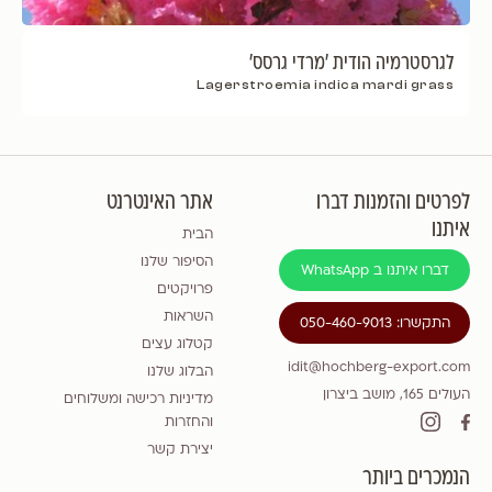
לגרסטרמיה הודית 'מרדי גרסס'
Lagerstroemia indica mardi grass
לפרטים והזמנות דברו
אתר האינטרנט
איתנו
הבית
הסיפור שלנו
דברו איתנו ב WhatsApp
פרויקטים
השראות
התקשרו: 050-460-9013
קטלוג עצים
idit@hochberg-export.com
הבלוג שלנו
העולים 165, מושב ביצרון
מדיניות רכישה ומשלוחים
והחזרות
יצירת קשר
הנמכרים ביותר