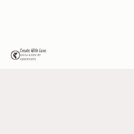
לים את הגינה שלכם,
ל זנים חדשים שיש רק לנו?
וור שלנו וקבלו מעת לעת עדכונים על החדשים שלנו, גידול וטיפול
מה ל
תנאי השימוש
ול
מדיניות הפרטיות
ומאשר/ת לצרף אותי לדיוור