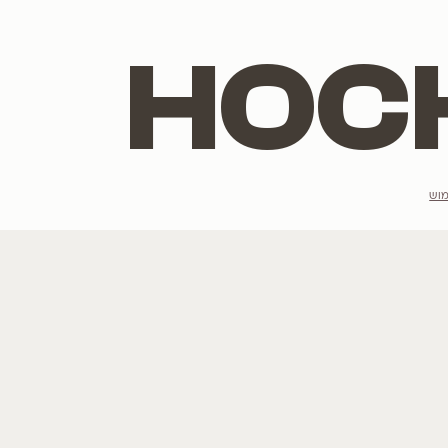
הנמכרים ביותר
מתלבטים מה יש
רוצים לשמוע ע
לגרסטרמיה
הצטרפו לרשימת הדי
כליל
תות
טבבויה
פורחים בלבן
אני מסכים/מסכי
פורחים בסגול
לכל העצים שלנו