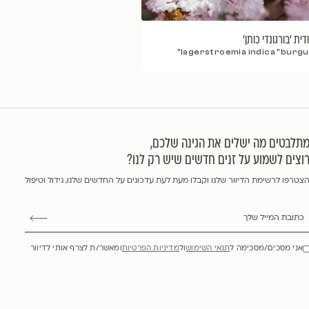
'
lagerstroemia 