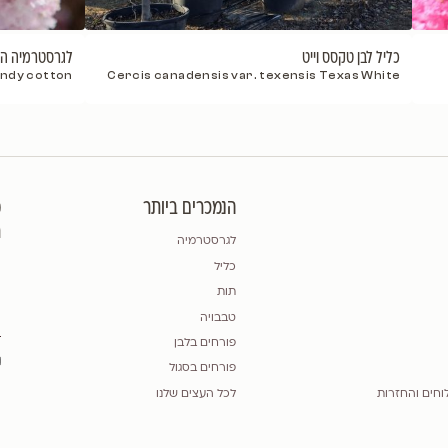
לגרסטרמיה הודית 'בורגונדי כותן
indica "burgundy cotton"
Cercis canadensis var. 