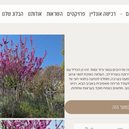
קטים
השראות
אודותנו
הבלוג שלנו
צור קשר
כליל עם
 צהוב
צי צל
רגיש
לות,