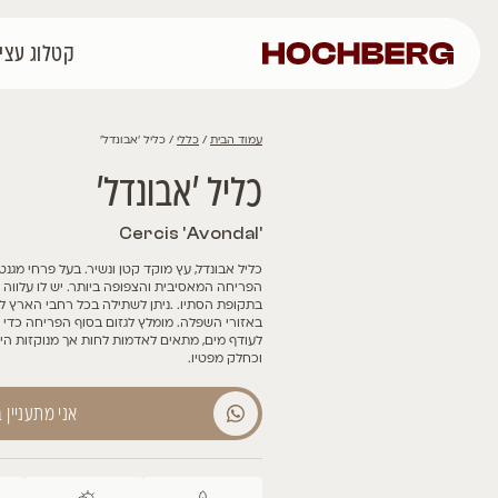
קטלוג עצים
רכישה אונליין
פרוי
כללי
/ כליל 'אבונדל'
'אבונדל'
 עץ מוקד קטן ונשיר. בעל פרחי מגנטה מרהיבים בגווני ורוד וסגול. זהו זן ה
יבית והצפופה ביותר. יש לו עלווה ירוקה בצורת לב. העלווה הופכת לגווני
יו. .ניתן לשתילה בכל רחבי הארץ למעט בערבה, מומלץ לנטיעה בתנאי ח
לה. מומלץ לגזום בסוף הפריחה כדי לעודד פריחה מאסיבית באביב הבא. 
 מתאים לאדמות לחות אך מנוקזות היטב. מתאים כצמח מוקד בערוגות שתו
.