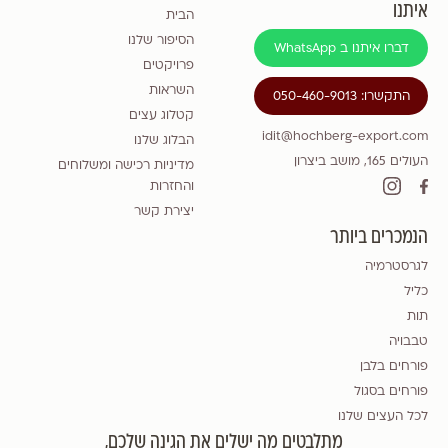
איתנו
הבית
הסיפור שלנו
דברו איתנו ב WhatsApp
פרויקטים
השראות
התקשרו: 050-460-9013
קטלוג עצים
idit@hochberg-export.com
הבלוג שלנו
העולים 165, מושב ביצרון
מדיניות רכישה ומשלוחים
והחזרות
יצירת קשר
הנמכרים ביותר
לגרסטרמיה
כליל
תות
טבבויה
פורחים בלבן
פורחים בסגול
לכל העצים שלנו
מתלבטים מה ישלים את הגינה שלכם,