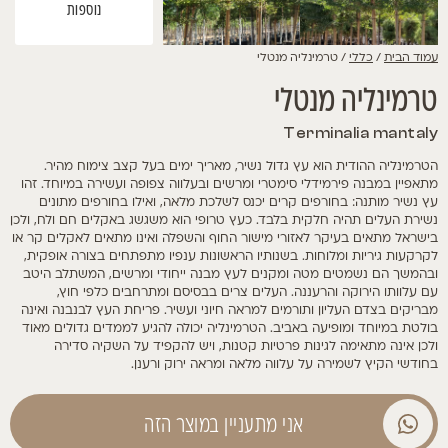
נוספות
עמוד הבית
/
כללי
/ טרמינליה מנטלי
טרמינליה מנטלי
Terminalia mantaly
הטרמינליה ההודית הוא עץ גדול נשיר, מאריך ימים בעל קצב צימוח מהיר.
מתאפיין במבנה פירמידלי סימטרי ומרשים ובעלווה צפופה ועשירה במיוחד. זהו
עץ נשיר מותנה: בחורפים קרים יכנס לשלכת מלאה, ואילו בחורפים מתונים
נשירת העלים תהיה חלקית בלבד. כעץ טרופי הוא משגשג באקלים חם ולח, ולכן
בישראל מתאים בעיקר לאזורי מישור החוף והשפלה ואינו מתאים לאקלים קר או
לקרקעות גיריות ומלוחות. בשנותיו הראשונות ענפיו מתפתחים בצורה אופקית,
ובהמשך הם נשמטים מטה ומקנים לעץ מבנה ייחודי ומרשים, המשתלב היטב
עם עלוותו הירוקה והרעננה. העלים צרים בבסיסם ומתרחבים כלפי חוץ,
מבריקים בצדם העליון ותורמים למראה חיוני ועשיר. פריחת העץ לבנבנה ואינה
בולטת במיוחד ומופיעה באביב. הטרמינליה יכולה להגיע לממדים גדולים מאוד
ולכן אינה מתאימה לגינות פרטיות קטנות, ויש להקפיד על השקיה סדירה
בחודשי הקיץ לשמירה על עלווה מלאה ומראה ירוק ורענן.
אני מתעניין במוצר הזה