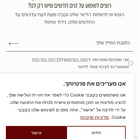
רוצים לשמוע על זנים חדשים שיש רק לנו?
הצטרפו לרשימת הדיוור שלנו וקבלו מעת לעת עדכונים על
החדשים שלנו, גידול וטיפול
אני מסכים/מסכימה ל
ול
תנאי השימוש
מדיניות הפרטיות
ומאשר/ת לצרף אותי לדיוור
HOCHBERG
אנו מעריכים את פרטיותך.
אנו משתמשים בקובצי Cookie כדי לשפר את חוויית הגלישה שלך,
להציג מודעות או תוכן מותאמים אישית ולנתח את התנועה שלנו.
כל הזכויות שמורות משתלת הוכברג
2026
©
על ידי לחיצה על "אישור", אתה מסכים לשימוש שלנו בקובצי
מדיניות פרטיות
הצהרת נגישות
תקנון שימוש
Cookie.
מדיניות פרטיות
UX/UI & DEV BY SENTRYSITE
דחיה
אישור