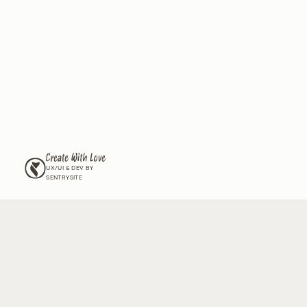
לים את הגינה שלכם,
ל זנים חדשים שיש רק לנו?
וור שלנו וקבלו מעת לעת עדכונים על החדשים שלנו, גידול וטיפול
מה ל
תנאי השימוש
ול
מדיניות הפרטיות
ומאשר/ת לצרף אותי לדיוור