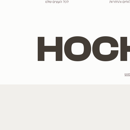
בולוסנתוס נאה (עץ הויסטריה)
Bolusanthus speciosus
Cercis canadensis va
הנמכרים ביותר
מתלבטים מה יש
רוצים לשמוע ע
לגרסטרמיה
הצטרפו לרשימת הדי
כליל
תות
טבבויה
פורחים בלבן
אני מסכים/מסכי
פורחים בסגול