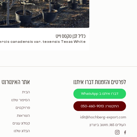
צומחי
Must Have