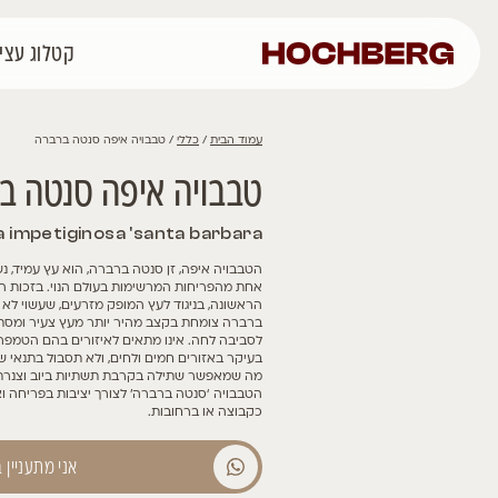
קטלוג עצים
רכישה אונליין
פרוי
כללי
/ טבבויה איפה סנטה ברברה
ה איפה סנטה ברברה
Tabebuia impetiginosa 'santa b
ה, זן סנטה ברברה, הוא עץ עמיד, נשיר מותנה בעל פריחה אביבית בוורוד
ות המרשימות בעולם הנוי. בזכות הריבוי בהרכבה, עץ זה פורח כבר בשנ
ניגוד לעץ המופק מזרעים, שעשוי לא לפרוח במשך כמה שנים. הטבבויה ס
ת בקצב מהיר יותר מעץ צעיר ומסתדרת גם ללא השקיה סדירה, אך נדר
לסביבה לחה. אינו מתאים לאיזורים בהם הטמפרטורה יורדת מתחת 
רים חמים ולחים, ולא תסבול בתנאי שרב. שורשיה מעמיקים אך אינם מתפ
שתילה בקרבת תשתיות ביוב וצנרת. מומלץ להשתמש בעצים מורכבים כ
נטה ברברה’ לצורך יציבות בפריחה וצביעה אחידה, במיוחד כשמדובר בש