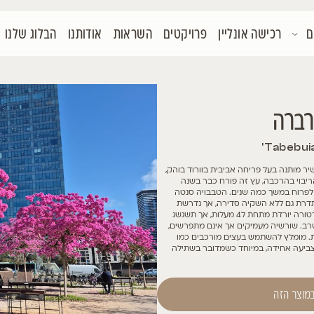
קטים
השראות
אודותנו
הבלוג שלנו
צור קשר
 בוהק,
ה
נטה
שת
ל4 מעלות, אך תשגשג
רשים,
מו
תילה