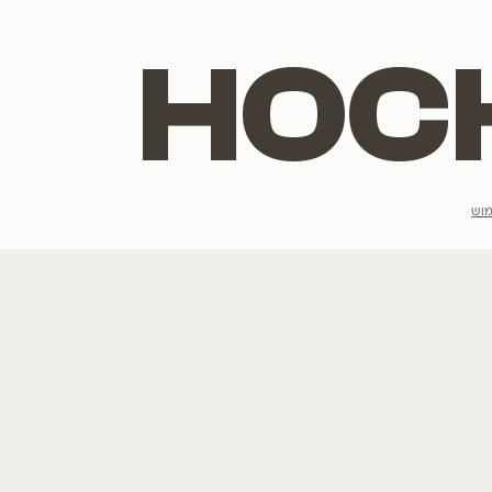
הנמכרים ביותר
מתלבטים מה יש
רוצים לשמוע ע
לגרסטרמיה
הצטרפו לרשימת הדי
כליל
תות
טבבויה
פורחים בלבן
אני מסכים/מסכי
פורחים בסגול
לכל העצים שלנו