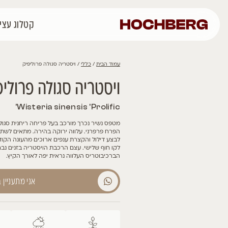
קטלוג עצים
רכישה אונליין
פרוי
כללי
/ ויסטריה סגולה פרוליפיק
יה סגולה פרוליפיק
Wisteria sinensis 'P
נכרך מורכב בעל פריחה ריחנית סגולה. אשכולות פריחה משתלשלים ללא ע
י. עלווה ירוקה בהירה. מתאים לשתילה בשמש ישירה או הצללה חלקית. 
 והקצרת ענפים ארוכים מהעונה הקודמת לאחר סיום הפריחה. חסכן במים
שי. עצם הרכבת הויסטריה בזנים נבחרים מבטיחה ויסטריה פורחת. בזני
 העלווה נראית יפה לאורך הקיץ.
אני מתעניין במוצר הזה