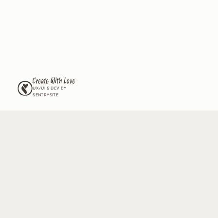
לים את הגינה שלכם,
ל זנים חדשים שיש רק לנו?
וור שלנו וקבלו מעת לעת עדכונים על החדשים שלנו, גידול וטיפול
מה ל
תנאי השימוש
ול
מדיניות הפרטיות
ומאשר/ת לצרף אותי לדיוור