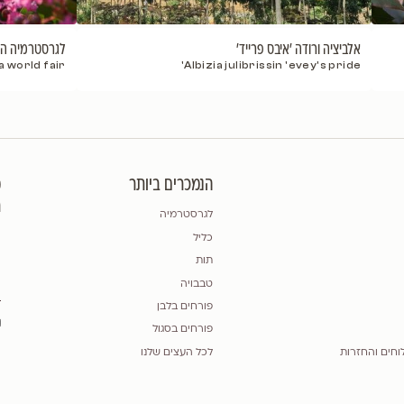
'
לגרסטרמיה הודית 'וורלד פייר'
troemia indica world fair
Albizia jul