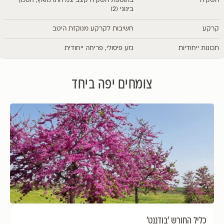
השקיה
בתוספת השקיה קצב צמיחתו מואץ, חסכון
בינוני (2)
קרקע
חשיבות לקרקע מנוקזת היטב
תכונות ייחודיות
גזע פיסולי, פריחה ייחודית
צומחים יפה ביחד
כליל החורש 'בודננט'