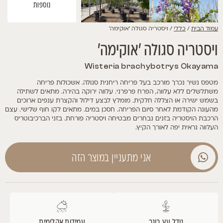
נוספות
עמוד הבית
/
כללי
/ ויסטריה סגולה 'אוקימה'
ויסטריה סגולה 'אוקימה'
Wisteria brachybotrys Okayama
מטפס נשיר נכרך מורכב בעל פריחה ריחנית סגולה. אשכולות פריחה
משתלשלים ללא עלווה, הפרח פרפרני. עלווה ירוקה בהירה. מתאים לשתילה
בשמש ישירה או הצללה חלקית. מומלץ לבצע דילול והקצרת ענפים ארוכים
מהעונה הקודמת לאחר סיום הפריחה. חסכן במים. מתאים לקו חוף שלישי. עצם
הרכבת הויסטריה בזנים נבחרים מבטיחה ויסטריה פורחת. בזני הברכיבוטריס
העלווה נראית יפה לאורך הקיץ.
אני מתעניין במוצר הזה
גודל עץ בוגר
עמידות אקלימית