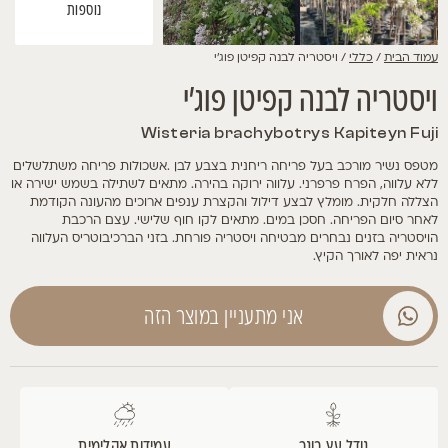
נוספות
עמוד הבית
/
כללי
/ ויסטריה לבנה קפיטן פוג'י
ויסטריה לבנה קפיטן פוג'י
Wisteria brachybotrys Kapiteyn Fuji
מטפס נשיר מורכב בעל פריחה ריחנית בצבע לבן .אשכולות פריחה משתלשלים
ללא עלווה, הפרח פרפרני. עלווה ירוקה בהירה. מתאים לשתילה בשמש ישירה או
הצללה חלקית. מומלץ לבצע דילול והקצרת ענפים ארוכים מהעונה הקודמת
לאחר סיום הפריחה. חסכן במים. מתאים לקו חוף שלישי. עצם הרכבת
הויסטריה בזנים נבחרים מבטיחה ויסטריה פורחת. בזני הברכיבוטריס העלווה
נראית יפה לאורך הקיץ.
אני מתעניין במוצר הזה
גודל עץ בוגר
עמידות אקלימית