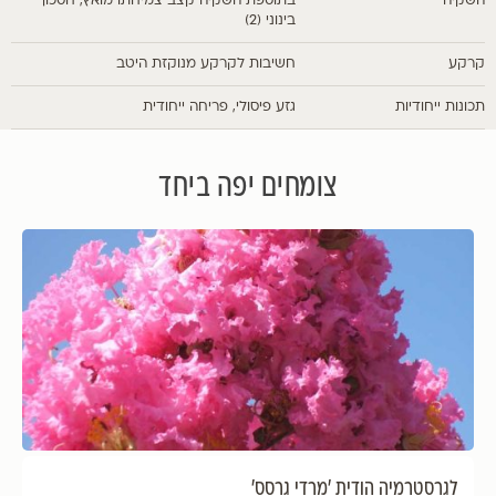
השקיה
בתוספת השקיה קצב צמיחתו מואץ, חסכון
בינוני (2)
קרקע
חשיבות לקרקע מנוקזת היטב
תכונות ייחודיות
גזע פיסולי, פריחה ייחודית
צומחים יפה ביחד
לגרסטרמיה הודית 'מרדי גרסס'