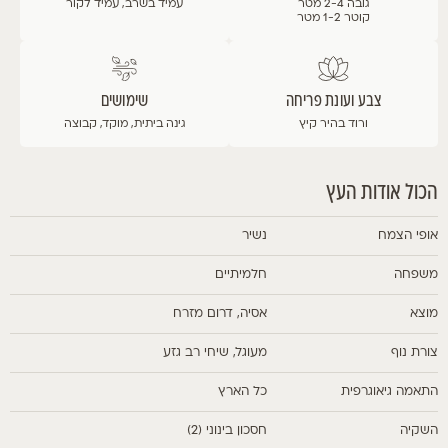
גובה 2-4 מטר
עמיד בשרב, עמיד לקור
קוטר 1-2 מטר
צבע ועונת פריחה
שימושים
ורוד בהיר
קיץ
גינה ביתית, מוקד, קבוצה
הכול אודות העץ
אופי הצמח
נשיר
משפחה
חלמיתיים
מוצא
אסיה, דרום מזרח
צורת נוף
מעוגל, שיחי רב גזע
התאמה גיאוגרפית
כל הארץ
השקיה
חסכון בינוני (2)