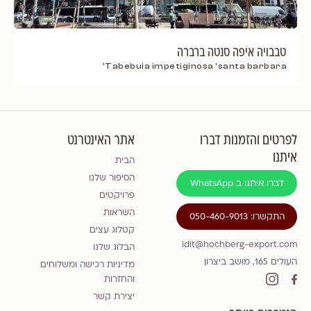
טבבויה איפה סנטה ברברה
Tabebuia impetiginosa 'santa barbara'
לפרטים והזמנות דברו
אתר האינטרנט
איתנו
הבית
הסיפור שלנו
דברו איתנו ב WhatsApp
פרויקטים
השראות
התקשרו: 050-460-9013
קטלוג עצים
idit@hochberg-export.com
הבלוג שלנו
העולים 165, מושב ביצרון
מדיניות רכישה ומשלוחים
והחזרות
יצירת קשר