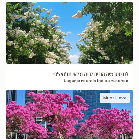
לגרסטרמיה הודית לבנה (כלאיים) 'נאצ'ס'
Lagerstroemia indica natches
Must Have