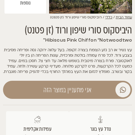
נוספות
עמוד הבית
/
כללי
/ היביסקוס סורי שיפון ורוד (זן פטנט)
היביסקוס סורי שיפון ורוד (זן פטנט)
Hibiscus Pink Chiffon “Notwoodtwo”
עץ נשיר או רב גזע הצומח בצורה זקופה. בעל עלווה ירוקה גסה ופריחה מסיבית
בצבע ורוד. לכל פרח עמודה בולטת ומרכזית, עונות הפריחה הן בין יולי
לאוקטובר. פורח בצורה מיטבית בשמש מלאה עד חצי צל. חסכן במים. עמיד
כמעט לכל הקרקעות, פרט לקרקע מלוחה. מעדיף קרקע עשירה ולחה. עמיד
בקור ובשרב. מומלץ לגזום את העץ במהלך החורף בכדי להפיק פריחה מוגברת.
אני מתעניין במוצר הזה
גודל עץ בוגר
עמידות אקלימית