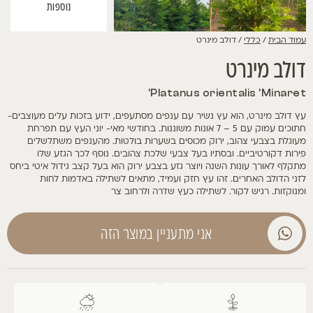
נוספות
עמוד הבית
/
כללי
/ דולב מינרט
דולב מינרט
Platanus orientalis 'Minaret'
עץ דולב מינרט, הוא עץ נשיר עם ענפים מסתעפים, ידוע בזכות עלים מעוצבים-
חתוכים עמוק עם 5 – 7 אונות משוננות. בחודשי מאי- יוני העץ עם תפרחת
מעוגלת בצבעי צהוב, ירוק מכוסים בשערות בולטות. מהענפים משתלשלים
פירות דקורטיביים. ובסתיו בעל צבעי שלכת צהובים. נוסף לכך הגזע שלו
מתקלף לאורך עונות השנה ויוצר גזע בצבע ירוק הוא בעל קצב גידול איטי ביחס
לזני הדולב האחרים. זהו עץ חזק ועמיד, מתאים לשתילה באדמות לחות
ומנוקזות. רגיש לקור. לשתילה כעץ שדרה ולרחוב צר
אני מתעניין במוצר הזה