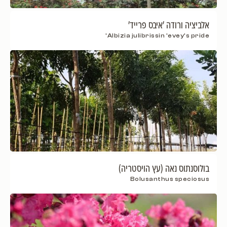
אלביציה ורודה 'איבס פרייד'
Albizia julibrissin 'evey's pride'
בולוסנתוס נאה (עץ הויסטריה)
Bolusanthus speciosus