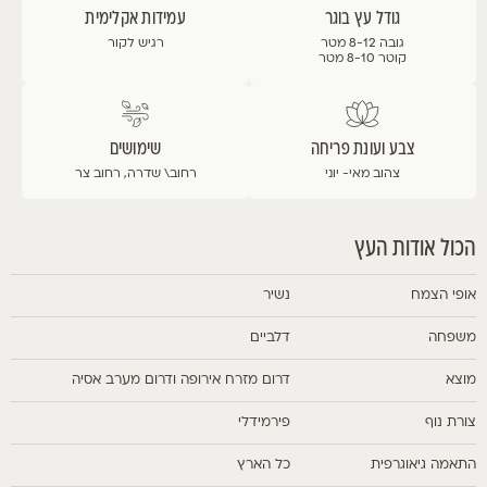
גודל עץ בוגר
עמידות אקלימית
גובה 8-12 מטר
רגיש לקור
קוטר 8-10 מטר
צבע ועונת פריחה
שימושים
צהוב
מאי- יוני
רחוב\ שדרה, רחוב צר
הכול אודות העץ
אופי הצמח
נשיר
משפחה
דלביים
מוצא
דרום מזרח אירופה ודרום מערב אסיה
צורת נוף
פירמידלי
התאמה גיאוגרפית
כל הארץ