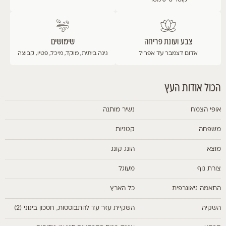
קוטר 6-8 מטר
צבע ועונת פריחה
שימושים
אדום
דצמבר עד אפריל
גינה ביתית, מוקד, מיכל, פטיו, קבוצה
הכול אודות העץ
אופי הצמח
נשיר מותנה
משפחה
קטניות
מוצא
הונג קונג
צורת נוף
מעוגל
התאמה גיאוגרפית
כל הארץ
השקיה
השקיית עזר עד להתבוססות, חסכון בינוני (2)