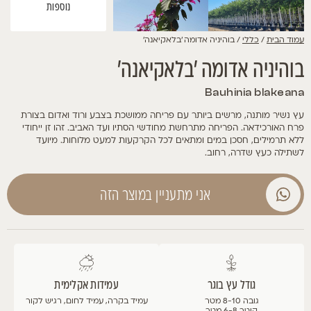
נוספות
עמוד הבית
/
כללי
/ בוהיניה אדומה 'בלאקיאנה'
בוהיניה אדומה 'בלאקיאנה'
Bauhinia blakeana
עץ נשיר מותנה, מרשים ביותר עם פריחה ממושכת בצבע ורוד ואדום בצורת
פרח האורכידאה. הפריחה מתרחשת מחודשי הסתיו ועד האביב. זהו זן ייחודי
ללא תרמילים, חסכן במים ומתאים לכל הקרקעות למעט מלוחות. מיועד
לשתילה כעץ שדרה, רחוב.
אני מתעניין במוצר הזה
גודל עץ בוגר
עמידות אקלימית
גובה 8-10 מטר
עמיד בקרה, עמיד לחום, רגיש לקור