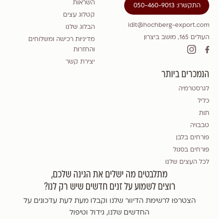
השראות
התקשרו: 050-460-9013
קטלוג עצים
idit@hochberg-export.com
הבלוג שלנו
העולים 165, מושב ביצרון
מדיניות רכישה ומשלוחים
והחזרות
יצירת קשר
הנמכרים ביותר
לגרסטרמיה
כליל
תות
טבבויה
פורחים בלבן
פורחים בסגול
לכל העצים שלנו
מתלבטים מה ישלים את הגינה שלכם,
רוצים לשמוע על זנים חדשים שיש רק לנו?
הצטרפו לרשימת הדיוור שלנו וקבלו מעת לעת עדכונים על
החדשים שלנו, גידול וטיפול