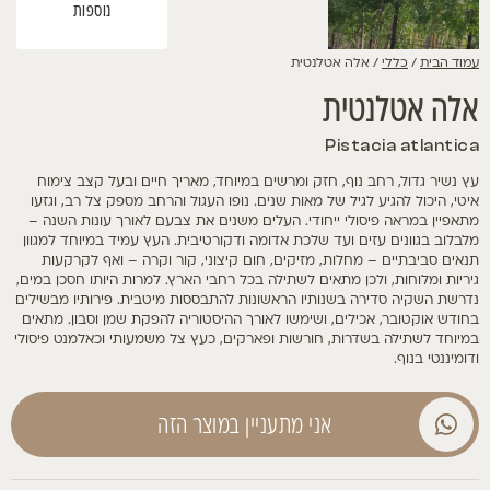
נוספות
עמוד הבית
/
כללי
/ אלה אטלנטית
אלה אטלנטית
Pistacia atlantica
עץ
נשיר
גדול,
רחב
נוף,
חזק
ומרשים
במיוחד,
מאריך
חיים
ובעל
קצב
צימוח
איטי,
היכול
להגיע
לגיל
של
מאות
שנים.
נופו
העגול
והרחב
מספק
צל
רב,
וגזעו
מתאפיין
במראה
פיסולי
ייחודי.
העלים
משנים
את
צבעם
לאורך
עונות
השנה –
מלבלוב
בגוונים
עזים
ועד
שלכת
אדומה
ודקורטיבית.
העץ
עמיד
במיוחד
למגוון
תנאים
סביבתיים –
מחלות,
מזיקים,
חום
קיצוני,
קור
וקרה –
ואף
לקרקעות
גיריות
ומלוחות,
ולכן
מתאים
לשתילה
בכל
רחבי
הארץ.
למרות
היותו
חסכן
במים,
נדרשת
השקיה
סדירה
בשנותיו
הראשונות
להתבססות
מיטבית.
פירותיו
מבשילים
בחודש
אוקטובר,
אכילים,
ושימשו
לאורך
ההיסטוריה
להפקת
שמן
וסבון.
מתאים
במיוחד
לשתילה
בשדרות,
חורשות
ופארקים,
כעץ
צל
משמעותי
וכאלמנט
פיסולי
ודומיננטי
בנוף.
אני מתעניין במוצר הזה