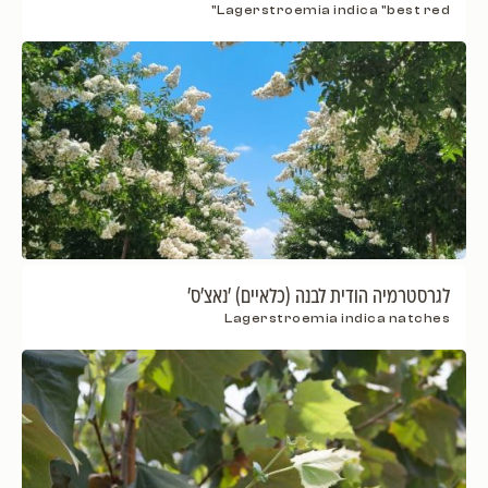
Lagerstroemia indica "best red"
לגרסטרמיה הודית לבנה (כלאיים) 'נאצ'ס'
Lagerstroemia indica natches