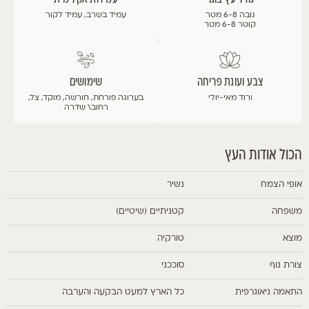
גובה 6-8 מטר
עמיד בשרב, עמיד לקור
קוטר 6-8 מטר
צבע ועונת פריחה
שימושים
ורוד
מאי-יולי
בערוגה פורחת, חורשה, מוקד, צל,
רחוב\ שדרה
הכול אודות העץ
אופי הצמח
נשיר
משפחה
קטניתיים (שיטיים)
מוצא
טורקיה
צורת נוף
סוככני
התאמה גיאוגרפית
כל הארץ למעט הבקעה והערבה