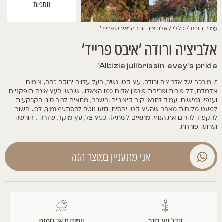
נוספות
עמוד הבית
/
כללי
/ אלביציה ורודה 'איבס פרייד'
אלביציה ורודה 'איבס פרייד'
Albizia julibrissin 'evey's pride'
זן מורכב של אלביציה ורודה. עץ קטן נשיר, בעל עלווה ירוקה כהה, צימוח
אדמדם, דל פירות ופריחת פונפון אדום כמו הצאלון. שורשי העץ אינם תופקניים
וענפיו גמישים. עמיד לתנאי קור קיצוניים ובשרב, מתאים לרוב סוגי הקרקעות
למעט מלוחות מאחר שהעץ קטן יחסית, גזעו נוטה להסתעף נמוך, לכן, חשוב
להקפיד להרים את הנוף. מתאים לשתילה כעץ צל, עץ מוקד, שדרה , חורשה
וערוגה פורחת
אני מתעניין במוצר הזה
גודל עץ בוגר
עמידות אקלימית